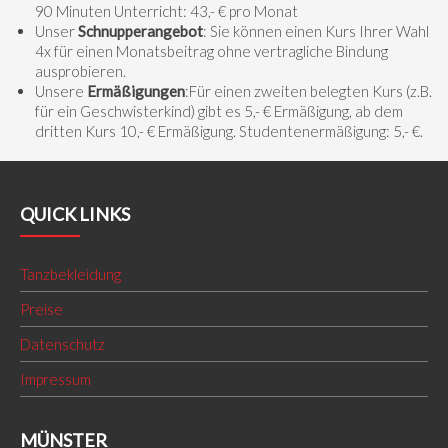
90 Minuten Unterricht: 43,- € pro Monat
Unser
Schnupperangebot
: Sie können einen Kurs Ihrer Wahl
4x für einen Monatsbeitrag ohne vertragliche Bindung
ausprobieren.
Unsere
Ermäßigungen
:Für einen zweiten belegten Kurs (z.B.
für ein Geschwisterkind) gibt es 5,- € Ermäßigung, ab dem
dritten Kurs 10,- € Ermäßigung. Studentenermäßigung: 5,- €.
QUICK LINKS
Tanzbekleidung
Preise
Datenschutz
Impressum
MÜNSTER