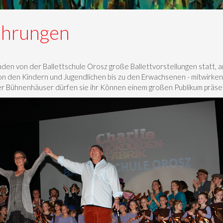
ührungen
nden von der Ballettschule Orosz große Ballettvorstellungen statt, a
von den Kindern und Jugendlichen bis zu den Erwachsenen - mitwirke
er Bühnenhäuser dürfen sie ihr Können einem großen Publikum präse