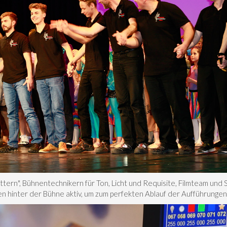
ttern", Bühnentechnikern für Ton, Licht und Requisite, Filmteam und 
n hinter der Bühne aktiv, um zum perfekten Ablauf der Aufführungen