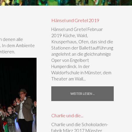
Hänsel und Gretel 2019
Hänsel und Gretel Februar
2019 Küche, Wald,
n denen alle
Knusperhaus, Ofen, das sind die
n. In dem Ambiente
Stationen der Ballettaufführung
ntieren.
angelehnt an die gleichnahmige
Oper von Engelbert
Humperdinck. In der
Waldorfschule in Münster, dem
Theater am Wall...
WEITER LESEN ...
Charlie und die...
Charlie und die Schokoladen­
fabrik März 2017 Münster,