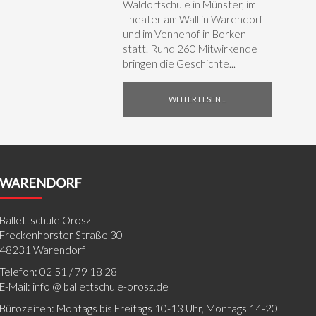
Waldorfschule in Münster, im
Theater am Wall in Warendorf
und im Vennehof in Borken
statt. Rund 260 Mitwirkende
bringen die Geschichte...
WEITER LESEN ...
WARENDORF
Ballettschule Orosz
Freckenhorster Straße 30
48231 Warendorf
Telefon: 02 51 / 79 18 28
E-Mail: info @ ballettschule-orosz.de
Bürozeiten: Montags bis Freitags 10-13 Uhr, Montags 14-20