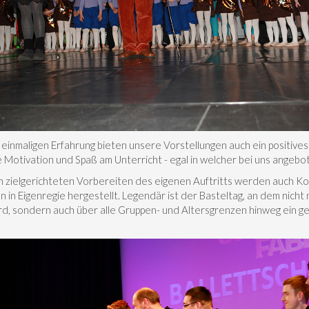
einmaligen Erfahrung bieten unsere Vorstellungen auch ein positives
 Motivation und Spaß am Unterricht - egal in welcher bei uns angebo
m zielgerichteten Vorbereiten des eigenen Auftritts werden auch K
 in Eigenregie hergestellt. Legendär ist der Basteltag, an dem nicht 
rd, sondern auch über alle Gruppen- und Altersgrenzen hinweg ein ge