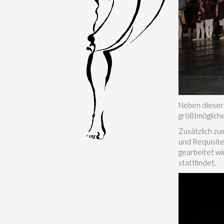
Neben dieser 
größtmögliche
Zusätzlich zu
und Requisiten
gearbeitet wi
stattfindet.