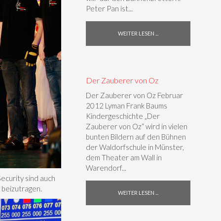
Peter Pan ist...
WEITER LESEN ...
Der Zauberer von Oz
Der Zauberer von Oz Februar
2012 Lyman Frank Baums
Kindergeschichte „Der
Zauberer von Oz“ wird in vielen
bunten Bildern auf den Bühnen
der Waldorfschule in Münster,
dem Theater am Wall in
Warendorf...
Security sind auch
 beizutragen.
WEITER LESEN ...