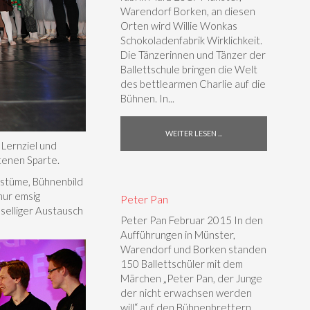
Warendorf Borken, an diesen
Orten wird Willie Wonkas
Schokoladenfabrik Wirklichkeit.
Die Tänzerinnen und Tänzer der
Ballettschule bringen die Welt
des bettlearmen Charlie auf die
Bühnen. In...
WEITER LESEN ...
 Lernziel und
tenen Sparte.
ostüme, Bühnenbild
nur emsig
Peter Pan
selliger Austausch
Peter Pan Februar 2015 In den
Aufführungen in Münster,
Warendorf und Borken standen
150 Ballettschüler mit dem
Märchen „Peter Pan, der Junge
der nicht erwachsen werden
will“ auf den Bühnenbrettern.