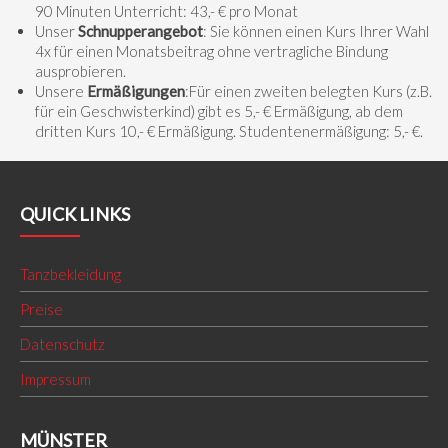
90 Minuten Unterricht: 43,- € pro Monat
Unser
Schnupperangebot
: Sie können einen Kurs Ihrer Wahl
4x für einen Monatsbeitrag ohne vertragliche Bindung
ausprobieren.
Unsere
Ermäßigungen
:Für einen zweiten belegten Kurs (z.B.
für ein Geschwisterkind) gibt es 5,- € Ermäßigung, ab dem
dritten Kurs 10,- € Ermäßigung. Studentenermäßigung: 5,- €.
QUICK LINKS
Tanzbekleidung
Preise
Datenschutz
Impressum
MÜNSTER