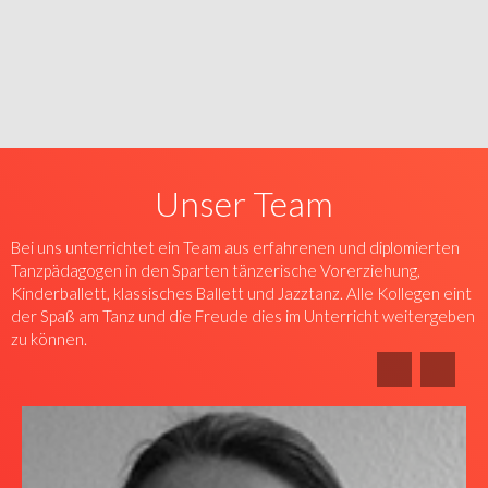
Unser Team
Bei uns unterrichtet ein Team aus erfahrenen und diplomierten
Tanzpädagogen in den Sparten tänzerische Vorerziehung,
Kinderballett, klassisches Ballett und Jazztanz. Alle Kollegen eint
der Spaß am Tanz und die Freude dies im Unterricht weitergeben
zu können.